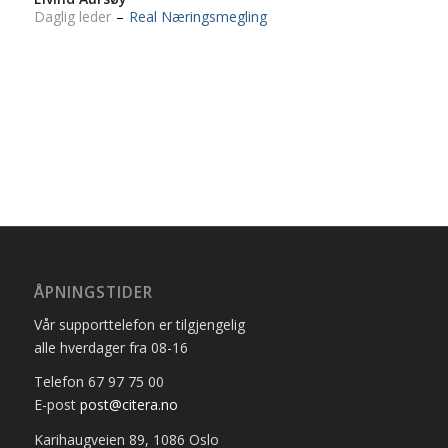
Daglig leder
–
Real Næringsmegling
ÅPNINGSTIDER
Vår supporttelefon er tilgjengelig
alle hverdager fra 08-16
Telefon 67 97 75 00
E-post
post@citera.no
Karihaugveien 89, 1086 Oslo