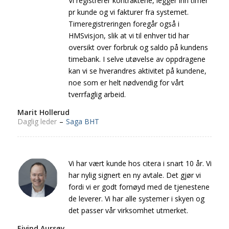
Vi registrerer kontraktene, legger inn timer
pr kunde og vi fakturer fra systemet.
Timeregistreringen foregår også i
HMSvisjon, slik at vi til enhver tid har
oversikt over forbruk og saldo på kundens
timebank. I selve utøvelse av oppdragene
kan vi se hverandres aktivitet på kundene,
noe som er helt nødvendig for vårt
tverrfaglig arbeid.
Marit Hollerud
Daglig leder
–
Saga BHT
Vi har vært kunde hos citera i snart 10 år. Vi
har nylig signert en ny avtale. Det gjør vi
fordi vi er godt fornøyd med de tjenestene
de leverer. Vi har alle systemer i skyen og
det passer vår virksomhet utmerket.
Eivind Aursøy