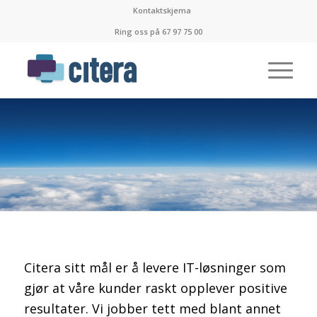
Kontaktskjema
S
I
K
K
E
R
O
G
E
F
F
E
K
T
I
V
I
T
Ring oss på 67 97 75 00
Citera sitt mål er å levere IT-løsninger som
gjør at våre kunder raskt opplever positive
resultater. Vi jobber tett med blant annet