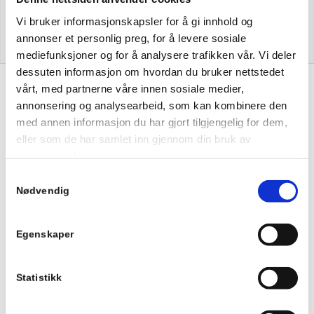
Vi bruker informasjonskapsler for å gi innhold og
annonser et personlig preg, for å levere sosiale
mediefunksjoner og for å analysere trafikken vår. Vi deler
dessuten informasjon om hvordan du bruker nettstedet
vårt, med partnerne våre innen sosiale medier,
annonsering og analysearbeid, som kan kombinere den
med annen informasjon du har gjort tilgjengelig for dem,
eller som de har samlet inn gjennom din bruk av
Citera er vår totalleverandør på drift av IT
tjenestene deres.
systemer og vi gjør våre innkjøp av utstyr
hos Citera. Vi får gode priser og oppfølging.
Samtykkevalg
Vi er fornøyde med samarbeidet med
Nødvendig
Citera.
Jan Rune Kvamme
Egenskaper
Daglig leder
–
Dekkmesteren
Statistikk
Citera drifter våre lokale servere samt