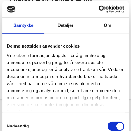
Ditt personvern er viktig for oss. I denne
personvernerklæringen forklarer vi hvilke
personopplysninger Citera behandler, hvordan Citera
Samtykke
Detaljer
Om
behandler opplysningene, samt formålene med
behandlingen.
Denne nettsiden anvender cookies
Vi bruker informasjonskapsler for å gi innhold og
annonser et personlig preg, for å levere sosiale
mediefunksjoner og for å analysere trafikken vår. Vi deler
Personvernerklæring
dessuten informasjon om hvordan du bruker nettstedet
vårt, med partnerne våre innen sosiale medier,
annonsering og analysearbeid, som kan kombinere den
med annen informasjon du har gjort tilgjengelig for dem,
eller som de har samlet inn gjennom din bruk av
tjenestene deres.
Samtykkevalg
HVA VÅRE KUNDER SIER
Nødvendig