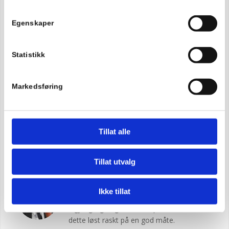
OM OSS
Egenskaper
Statistikk
Citera er vår totalleverandør på drift av IT
systemer og vi gjør våre innkjøp av utstyr
Markedsføring
hos Citera. Vi får gode priser og oppfølging.
Vi er fornøyde med samarbeidet med
Citera.
Tillat alle
Jan Rune Kvamme
Daglig leder
–
Dekkmesteren
Tillat utvalg
Citera drifter våre lokale servere samt
Ikke tillat
leverer Office365. De er alltid hyggelige og
tilgjengelige og når vi har problemer blir
dette løst raskt på en god måte.