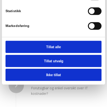
kontor?
Statistikk
TILGJENGELIGHET
Markedsføring
Brukerne har tilgang til sine data uansett
hvor de er
Tillat alle
SIKKERHET
Effektiv sikring mot virus, spam og
Tillat utvalg
datatyveri.
Ikke tillat
FORUTSIGBARHET
Forutsigbar og enkel oversikt over IT
kostnader?