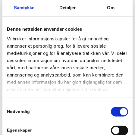
ENKELT, SIKKERT OG EFFEKTIVT
Samtykke
Detaljer
Om
Vi tilbyr et komplett spekter av tjenester og produkter som
ivaretar alle dine behov for tilgjengelighet, sikkerhet og
kostnadskontroll. Vår oppgave er å sørge for at dere
Denne nettsiden anvender cookies
utnytter mulighetene på en mest mulig effektiv måte. Feil
Vi bruker informasjonskapsler for å gi innhold og
og problemer som måtte oppstå rettes raskt med minst
annonser et personlig preg, for å levere sosiale
mulig nedetid for dere.
mediefunksjoner og for å analysere trafikken vår. Vi deler
Vi sørger for at din bedrift, uansett størrelse kan
dessuten informasjon om hvordan du bruker nettstedet
nyttiggjøre seg av de beste verktøyene til forutsigbare
vårt, med partnerne våre innen sosiale medier,
kostnader. Uten å fire på sikkerheten.
annonsering og analysearbeid, som kan kombinere den
med annen informasjon du har gjort tilgjengelig for dem,
STABILITET
eller som de har samlet inn gjennom din bruk av
tjenestene deres.
Stabil, felles dataløsning for alle ansatte
uansett lokasjon?
Samtykkevalg
Nødvendig
SKALERBART
Egenskaper
Skalerbar og enkelt kunne etablere nye