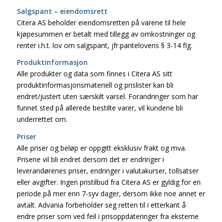
Salgspant – eiendomsrett
Citera AS beholder eiendomsretten på varene til hele
kjøpesummen er betalt med tillegg av omkostninger og
renter i.h.t. lov om salgspant, jfr.pantelovens § 3-14 flg.
Produktinformasjon
Alle produkter og data som finnes i Citera AS sitt
produktinformasjonsmateriell og prislister kan bli
endret/justert uten særskilt varsel. Forandringer som har
funnet sted på allerede bestilte varer, vil kundene bli
underrettet om.
Priser
Alle priser og beløp er oppgitt eksklusiv frakt og mva.
Prisene vil bli endret dersom det er endringer i
leverandørenes priser, endringer i valutakurser, tollsatser
eller avgifter. Ingen pristilbud fra Citera AS er gyldig for en
periode på mer enn 7-syv dager, dersom ikke noe annet er
avtalt. Advania forbeholder seg retten til i etterkant å
endre priser som ved feil i prisoppdateringer fra eksterne