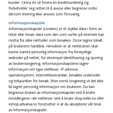
kunder. Citera AS vil foreta en kredittvurdering og
forbeholder seg retten til å avvise eller begrense ordre
dersom levering ikke ansees som forsvarlig.
Informasjonskapsler
Informasjonskapsler (cookies) er et stykke data i form av
tekst eller binær data som den som surfer på internett kan
motta fra ulike nettsider som besøkes. Disse lagres lokalt
på brukerens harddisk. Hensikten er at nettleseren skal
kunne ivareta personlig informasjon fra forskjellige
websider på nettet, for eksempel identifisering og sporing
av brukernavigering. Informasjonskapslene lagrer
informasjon om type nettleser, IP adresse,
operativsystem, internettleverandør, besøkte undersider
og tidspunkter for besøk. Etter norsk lovgivning vil det ikke
bli lagret personlig informasjon om brukeren. Du kan
begrense bruken av informasjonskapsler ved å endre
innstillingene i din nettleser. Ved å bruke shop.itello.no eller
eshop.advania.no forutsetter vi at du aksepterer vår bruk
av informasjonskapsler.