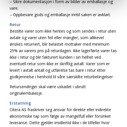
– Sikre dokumentasjon i form av bilder av emballasje og
vare.
– Oppbevare gods og emballasje inntil saken er avklart.
Retur
Bestilte varer som ikke hentes og som sendes i retur uten
avtale og varer uten feil eller mangler, som allikevel
ønskes returnert, blir belastet mottaker med minimum
25% av varens pris på returdagen. Ikke lagerførte varer tas
ikke i retur og blir fakturert kunden i sin helhet ved
eventuell retur som ikke er skriftlig avtalt. Varer som er
levert i avtalt antall og utførelse tas bare i retur etter
godkjennelse i henhold til våre særskilte returbetingelser.
Retursendinger skal være uskadet i ubrutt
originalembalasje.
Erstatning
Citera AS fraskriver seg ansvar for direkte eller indirekte
økonomiske tap som følge av mangelfull eller forsinket
leveranse. Dette gjelder imidlertid ikke i de tilfeller hvor