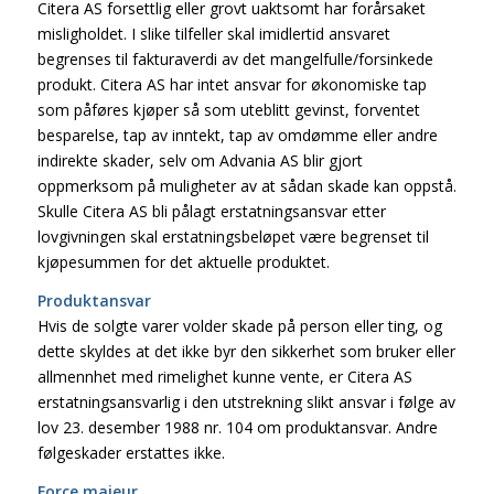
Citera AS forsettlig eller grovt uaktsomt har forårsaket
misligholdet. I slike tilfeller skal imidlertid ansvaret
begrenses til fakturaverdi av det mangelfulle/forsinkede
produkt. Citera AS har intet ansvar for økonomiske tap
som påføres kjøper så som uteblitt gevinst, forventet
besparelse, tap av inntekt, tap av omdømme eller andre
indirekte skader, selv om Advania AS blir gjort
oppmerksom på muligheter av at sådan skade kan oppstå.
Skulle Citera AS bli pålagt erstatningsansvar etter
lovgivningen skal erstatningsbeløpet være begrenset til
kjøpesummen for det aktuelle produktet.
Produktansvar
Hvis de solgte varer volder skade på person eller ting, og
dette skyldes at det ikke byr den sikkerhet som bruker eller
allmennhet med rimelighet kunne vente, er Citera AS
erstatningsansvarlig i den utstrekning slikt ansvar i følge av
lov 23. desember 1988 nr. 104 om produktansvar. Andre
følgeskader erstattes ikke.
Force majeur