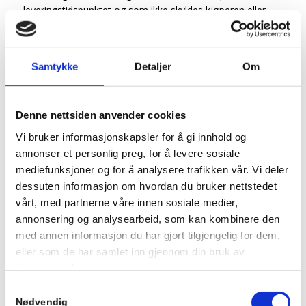
leveringstidspunktet og som ikke skyldes kjøperen eller
forhold på hans side, har Citera AS ubetinget rett til, for
egen kostnad, å rette mangelen eller foreta omlevering.
Etter levering skal kunden så snart det er mulig foreta en
Samtykke
Detaljer
Om
undersøkelse av de leverte varene. Eventuelle mangler må
påberopes innen 8-åtte virkedager regnet fra levering. Når
Citera AS foretar retting eller omlevering kan ikke kjøperen
Denne nettsiden anvender cookies
gjøre ytterligere misligholdsbeføyelser gjeldende.
Vi bruker informasjonskapsler for å gi innhold og
Reklamasjon
annonser et personlig preg, for å levere sosiale
Ved eventuell reklamasjon eller ønske om bytte av
mediefunksjoner og for å analysere trafikken vår. Vi deler
feilbestilte varer plikter kunden først å kontakte Advanias
dessuten informasjon om hvordan du bruker nettstedet
kundeservice. Ved eventuell retur plikter kunden å følge
vårt, med partnerne våre innen sosiale medier,
Citera AS sine særskilte returbetingelser som gjelder
annonsering og analysearbeid, som kan kombinere den
sammen med alminnelige salgsbetingelser. Det
med annen informasjon du har gjort tilgjengelig for dem,
understrekes at eventuelle utgifter til frakt o.a. i
eller som de har samlet inn gjennom din bruk av
forbindelse med reklamasjon eller retur må dekkes av
tjenestene deres.
kunden. Reklamasjon over feil og mangler må fremsettes
uten ugrunnet opphold.
Samtykkevalg
Nødvendig