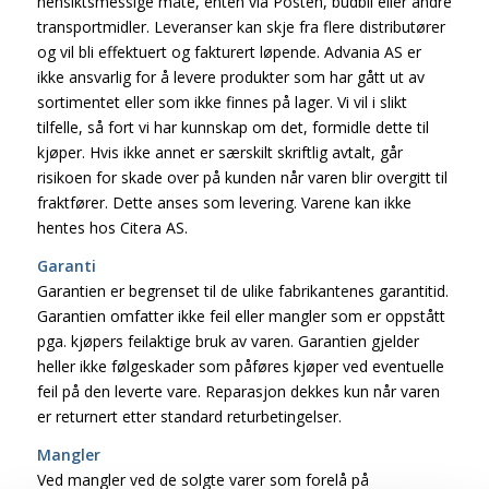
hensiktsmessige måte, enten via Posten, budbil eller andre
transportmidler. Leveranser kan skje fra flere distributører
og vil bli effektuert og fakturert løpende. Advania AS er
ikke ansvarlig for å levere produkter som har gått ut av
sortimentet eller som ikke finnes på lager. Vi vil i slikt
tilfelle, så fort vi har kunnskap om det, formidle dette til
kjøper. Hvis ikke annet er særskilt skriftlig avtalt, går
risikoen for skade over på kunden når varen blir overgitt til
fraktfører. Dette anses som levering. Varene kan ikke
hentes hos Citera AS.
Garanti
Garantien er begrenset til de ulike fabrikantenes garantitid.
Garantien omfatter ikke feil eller mangler som er oppstått
pga. kjøpers feilaktige bruk av varen. Garantien gjelder
heller ikke følgeskader som påføres kjøper ved eventuelle
feil på den leverte vare. Reparasjon dekkes kun når varen
er returnert etter standard returbetingelser.
Mangler
Ved mangler ved de solgte varer som forelå på