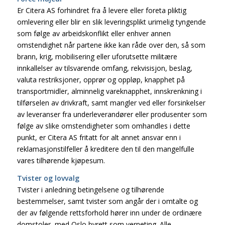
Er Citera AS forhindret fra å levere eller foreta pliktig
omlevering eller blir en slik leveringsplikt urimelig tyngende
som følge av arbeidskonflikt eller enhver annen
omstendighet når partene ikke kan råde over den, så som
brann, krig, mobilisering eller uforutsette militære
innkallelser av tilsvarende omfang, rekvisisjon, beslag,
valuta restriksjoner, opprør og oppløp, knapphet på
transportmidler, alminnelig vareknapphet, innskrenkning i
tilførselen av drivkraft, samt mangler ved eller forsinkelser
av leveranser fra underleverandører eller produsenter som
følge av slike omstendigheter som omhandles i dette
punkt, er Citera AS fritatt for alt annet ansvar enn i
reklamasjonstilfeller å kreditere den til den mangelfulle
vares tilhørende kjøpesum.
Tvister og lovvalg
Tvister i anledning betingelsene og tilhørende
bestemmelser, samt tvister som angår der i omtalte og
der av følgende rettsforhold hører inn under de ordinære
domstoler, med Oslo byrett som verneting. Alle